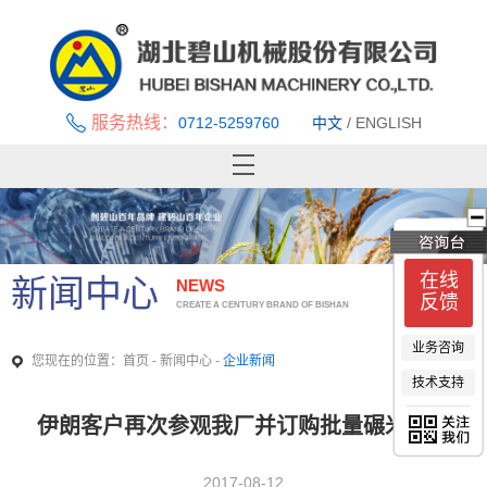
服务热线：
0712-5259760
中文
/
ENGLISH
首页
关于碧山
新闻中心
在线
新闻中心
NEWS
产品中心
反馈
CREATE A CENTURY BRAND OF BISHAN
优秀案例
业务咨询
技术支持与服务
您现在的位置：
-
-
首页
新闻中心
企业新闻
技术支持
招贤纳士
联系我们
伊朗客户再次参观我厂并订购批量碾米设备
2017-08-12