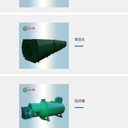
果笼车
捣碎罐