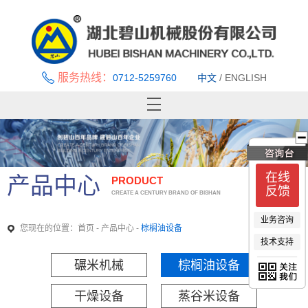
服务热线：
0712-5259760
中文
/
ENGLISH
首页
关于碧山
新闻中心
在线
产品中心
PRODUCT
产品中心
反馈
CREATE A CENTURY BRAND OF BISHAN
优秀案例
业务咨询
技术支持与服务
您现在的位置：
-
-
首页
产品中心
棕榈油设备
技术支持
招贤纳士
联系我们
碾米机械
棕榈油设备
干燥设备
蒸谷米设备