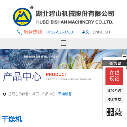
服务热线：
0712-5259760
中文
/
ENGLISH
首页
关于碧山
新闻中心
在线
产品中心
PRODUCT
产品中心
反馈
CREATE A CENTURY BRAND OF BISHAN
优秀案例
业务咨询
技术支持与服务
您现在的位置：
-
-
首页
产品中心
干燥设备
技术支持
招贤纳士
联系我们
干燥机